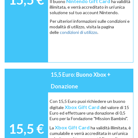
Nintendo Gift Card
Il buono
ha validità
illimitata, e verrà accreditato in un'unica
soluzione sul tuo account Nintendo.
Per ulteriori informazioni sulle condizioni e
modalità di utilizzo, visita la pagina
delle
condizioni di utilizzo
.
15,5 Euro: Buono Xbox +
Donazione
Con 15,5 Euro puoi richiedere un buono
Xbox Gift Card
digitale
del valore di 15
Euro ed effettuare una donazione di 0,5
Euro per la Fondazione "Mission Bambini".
15,5 €
Xbox Gift Card
La
ha validità illimitata, è
cumulabile e verrà accreditata in un'unica