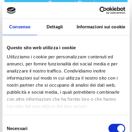
Panorama + Donazione
Con 11 Euro puoi richiedere un
buono Spesa Pam Panorama
del
Consenso
Dettagli
Informazioni sui cookie
valore di 10 Euro ed effettuare una
donazione di 1 Euro per la Fondazione
"Mission Bambini".
11 €
Il buono Spesa Pam Panorama ha una
Questo sito web utilizza i cookie
validità di 6 mesi dall'attivazione. È
Utilizziamo i cookie per personalizzare contenuti ed
cumulabile, spendibile in più soluzioni e
combinabili con altre soluzioni di
annunci, per fornire funzionalità dei social media e per
pagamento.
analizzare il nostro traffico. Condividiamo inoltre
Per trovare il supermercato più vicino a te
informazioni sul modo in cui utilizza il nostro sito con i
e saperne di più, visita la pagina
nostri partner che si occupano di analisi dei dati web,
delle
Istruzioni di utilizzo
.
pubblicità e social media, i quali potrebbero combinarle
con altre informazioni che ha fornito loro o che hanno
raccolto dal suo utilizzo dei loro servizi.
Selezione
11 Euro: Buono spesa MD +
Necessari
del