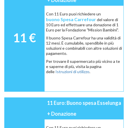
+ Donazione
Con 11 Euro puoi richiedere un
buono Spesa Carrefour
del valore di
10 Euro ed effettuare una donazione di 1
Euro per la Fondazione "Mission Bambini".
11 €
Il buono Spesa Carrefour ha una validità di
12 mesi. È cumulabile, spendibile in più
soluzioni e combinabili con altre soluzioni di
pagamento.
Per trovare il supermercato più vicino a te
e saperne di più, visita la pagina
delle
Istruzioni di utilizzo
.
11 Euro: Buono spesa Esselunga
+ Donazione
Con 11 Euro puoi richiedere un