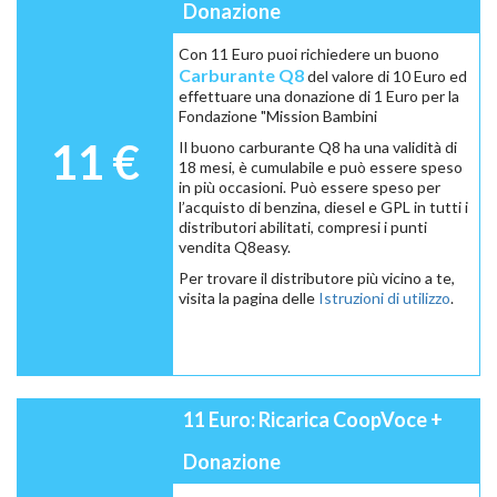
Donazione
Con 11 Euro puoi richiedere un buono
Carburante Q8
del valore di 10 Euro ed
effettuare una donazione di 1 Euro per la
Fondazione "Mission Bambini
11 €
Il buono carburante Q8 ha una validità di
18 mesi, è cumulabile e può essere speso
in più occasioni. Può essere speso per
l’acquisto di benzina, diesel e GPL in tutti i
distributori abilitati, compresi i punti
vendita Q8easy.
Per trovare il distributore più vicino a te,
visita la pagina delle
Istruzioni di utilizzo
.
11 Euro: Ricarica CoopVoce +
Donazione