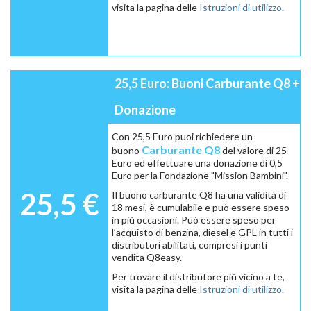
visita la pagina delle
Istruzioni di utilizzo
.
25,5 Euro: Buoni Carburante Q8 +
Donazione
Con 25,5 Euro puoi richiedere un
Carburante Q8
buono
del valore di 25
Euro ed effettuare una donazione di 0,5
Euro per la Fondazione "Mission Bambini".
25,5 €
Il buono carburante Q8 ha una validità di
18 mesi, è cumulabile e può essere speso
in più occasioni. Può essere speso per
l’acquisto di benzina, diesel e GPL in tutti i
distributori abilitati, compresi i punti
vendita Q8easy.
Per trovare il distributore più vicino a te,
visita la pagina delle
Istruzioni di utilizzo
.