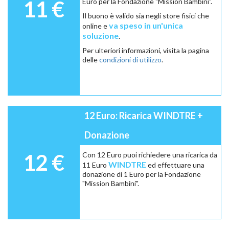
11 €
Euro per la Fondazione "Mission Bambini".
Il buono è valido sia negli store fisici che
va speso in un'unica
online e
soluzione
.
Per ulteriori informazioni, visita la pagina
delle
condizioni di utilizzo
.
12 Euro: Ricarica WINDTRE +
Donazione
12 €
Con 12 Euro puoi richiedere una ricarica da
WINDTRE
11 Euro
ed effettuare una
donazione di 1 Euro per la Fondazione
"Mission Bambini".