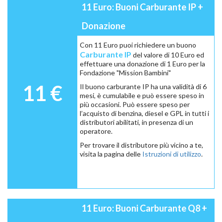
11 Euro: Buoni Carburante IP +
Donazione
Con 11 Euro puoi richiedere un buono
Carburante IP
del valore di 10 Euro ed
effettuare una donazione di 1 Euro per la
Fondazione "Mission Bambini"
11 €
Il buono carburante IP ha una validità di 6
mesi, è cumulabile e può essere speso in
più occasioni. Può essere speso per
l’acquisto di benzina, diesel e GPL in tutti i
distributori abilitati, in presenza di un
operatore.
Per trovare il distributore più vicino a te,
visita la pagina delle
Istruzioni di utilizzo
.
11 Euro: Buoni Carburante Q8 +