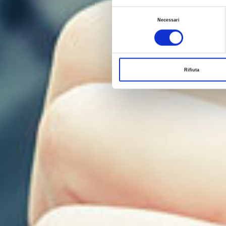
Selezione
Necessari
del
consenso
Rifiuta