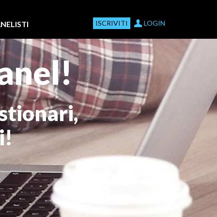
ISCRIVITI
LOGIN
NELISTI
anel!
stionari,
i!