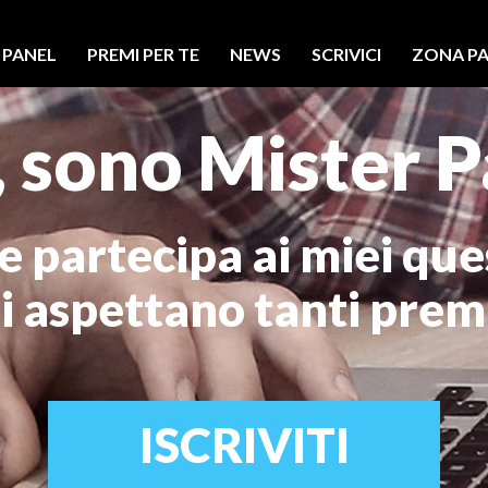
 PANEL
PREMI PER TE
NEWS
SCRIVICI
ZONA PA
, sono Mister P
i e partecipa ai miei que
i aspettano tanti prem
ISCRIVITI